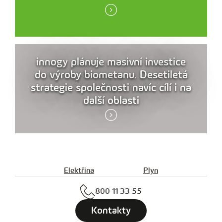
innogy plánuje masivní investice
do výroby biometanu. Desetiletá
strategie společnosti navíc cílí i na
další oblasti
Elektřina
Plyn
800 11 33 55
Kontakty