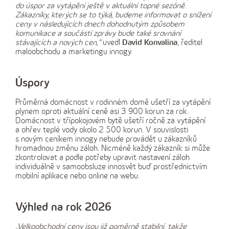
do úspor za vytápění ještě v aktuální topné sezóně.
Zákazníky, kterých se to týká, budeme informovat o snížení
ceny v následujících dnech dohodnutým způsobem
komunikace a součástí zprávy bude také srovnání
stávajících a nových cen,“
uvedl
David Konvalina
, ředitel
maloobchodu a marketingu innogy.
Úspory
Průměrná domácnost v rodinném domě ušetří za vytápění
plynem oproti aktuální ceně asi 3 900 korun za rok.
Domácnost v třípokojovém bytě ušetří ročně za vytápění
a ohřev teplé vody okolo 2 500 korun. V souvislosti
s novým ceníkem innogy nebude provádět u zákazníků
hromadnou změnu záloh. Nicméně každý zákazník si může
zkontrolovat a podle potřeby upravit nastavení záloh
individuálně v samoobsluze innosvět buď prostřednictvím
mobilní aplikace nebo online na webu.
Výhled na rok 2026
„Velkoobchodní ceny jsou již poměrně stabilní, takže