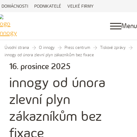
DOMÁCNOSTI
PODNIKATELÉ
VELKÉ FIRMY
Menu
Úvodní strana
O innogy
Press centrum
Tiskové zprávy
innogy od února zlevní plyn zákazníkům bez fixace
16. prosince 2025
innogy od února
zlevní plyn
zákazníkům bez
fixace