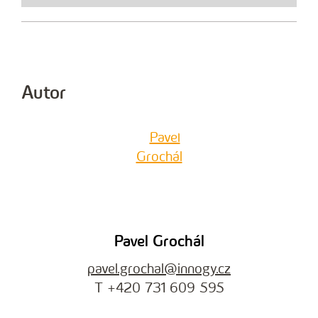
Autor
Pavel Grochál
pavel.grochal@innogy.cz
T +420 731 609 595