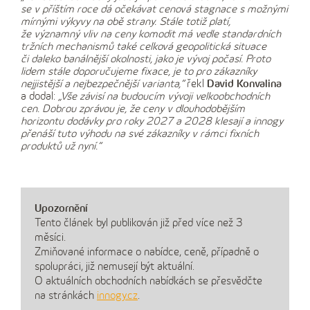
se v příštím roce dá očekávat cenová stagnace s možnými
mírnými výkyvy na obě strany. Stále totiž platí,
že významný vliv na ceny komodit má vedle standardních
tržních mechanismů také celková geopolitická situace
či daleko banálnější okolnosti, jako je vývoj počasí. Proto
lidem stále doporučujeme fixace, je to pro zákazníky
nejjistější a nejbezpečnější varianta,“
řekl
David Konvalina
a dodal:
„Vše závisí na budoucím vývoji velkoobchodních
cen. Dobrou zprávou je, že ceny v dlouhodobějším
horizontu dodávky pro roky 2027 a 2028 klesají a innogy
přenáší tuto výhodu na své zákazníky v rámci fixních
produktů už nyní.“
Upozornění
Tento článek byl publikován již před více než 3
měsíci.
Zmiňované informace o nabídce, ceně, případně o
spolupráci, již nemusejí být aktuální.
O aktuálních obchodních nabídkách se přesvědčte
na stránkách
innogy.cz
.