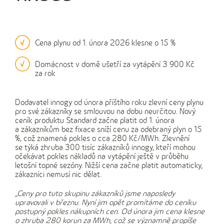
Cena plynu od 1. února 2026 klesne o 15 %
Domácnost v domě ušetří za vytápění 3 900 Kč
za rok
Dodavatel innogy od února příštího roku zlevní ceny plynu
pro své zákazníky se smlouvou na dobu neurčitou. Nový
ceník produktu Standard začne platit od 1. února
a zákazníkům bez fixace sníží cenu za odebraný plyn o 15
%, což znamená pokles o cca 280 Kč/MWh. Zlevnění
se týká zhruba 300 tisíc zákazníků innogy, kteří mohou
očekávat pokles nákladů na vytápění ještě v průběhu
letošní topné sezóny. Nižší cena začne platit automaticky,
zákazníci nemusí nic dělat.
„Ceny pro tuto skupinu zákazníků jsme naposledy
upravovali v březnu. Nyní jim opět promítáme do ceníku
postupný pokles nákupních cen. Od února jim cena klesne
o zhruba 280 korun za MWh, což se významně propíše