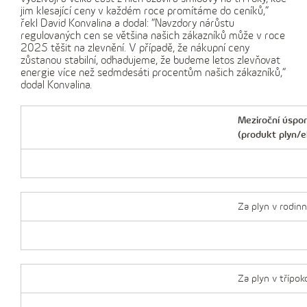
jim klesající ceny v každém roce promítáme do ceníků,“
řekl David Konvalina a dodal: “Navzdory nárůstu
regulovaných cen se většina našich zákazníků může v roce
2025 těšit na zlevnění. V případě, že nákupní ceny
zůstanou stabilní, odhadujeme, že budeme letos zlevňovat
energie více než sedmdesáti procentům našich zákazníků,“
dodal Konvalina.
Meziroční úspor
(produkt plyn/e
Za plyn v rodi
Za plyn v třípo