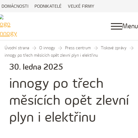
DOMÁCNOSTI
PODNIKATELÉ
VELKÉ FIRMY
Menu
Úvodní strana
O innogy
Press centrum
Tiskové zprávy
innogy po třech měsících opět zlevní plyn i elektřinu
30. ledna 2025
innogy po třech
měsících opět zlevní
plyn i elektřinu