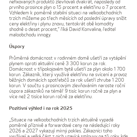
nefixovaných produktů zlevňovali dvakrát, naposledy od
prvního prosince plyn o 15 procent a elektřinu o 7 procent.
Vzhledem k poměrně stabilní situaci na velkoobchodních
trzích můžeme po třech měsících od poslední úpravy snížit
ceny elektřiny i plynu znovu, tentokrát obě komodity
shodně o deset procent,“ říká David Konvalina, ředitel
maloobchodu innogy.
Úspory
Průměrná domácnost v rodinném domě ušetří za vytápění
plynem oproti aktuální ceně 3 300 korun za rok.
Domácnost v třípokojovém bytě ušetří za plyn okolo 1 700
korun. Zákazník, který využívá elektřinu na svícení a provoz
běžných domácích spotřebičů za rok ušetří zhruba 1 200
korun. V součtu s prosincovým zlevňováním naroste roční
úspora zákazníků na téměř 9 tisíc korun ročně za plyn a
více než 2 tisíce korun ročně za elektřinu.
Pozitivní výhled i na rok 2025
„Situace na velkoobchodních trzích aktuálně vypadá
poměrně příznivě a forwardové ceny na následující roky
2026 a 2027 vykazují mírný pokles. Zákazníci toho
využívají a velká část z nich uzavírá smlouvy na tři roky, kde