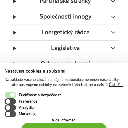
Partnerské stránky
Společnosti innogy
Energetický rádce
Legislativa
Ochrana soukromí
Nastavení cookies a soukromí
messenger
facebook
x
instagram
youtube
Linkedin
Whatsap
Na základě vašeho chování a zájmu zdokonalujeme nejen naše služby,
innogy
ale také upravujeme nabídky na webech třetích stran a další formy
Číst dále
innogy Premium
komunikace s vámi. Níže prosím zvolte vámi preferovanou variantu
souhlasu. Svoje nastavení můžete kdykoliv změnit v zápatí stránky v
Funkčnost a bezpečnost
„Nastavení soukromí". Více informací o tom, jak se soubory cookies a
Preference
osobními údaji pracujeme, včetně možností uplatnění vašich práv,
Nahoru
Analytika
naleznete na webové stránce v sekci
Cookie Policy
.
Marketing
o
Více informací
použití