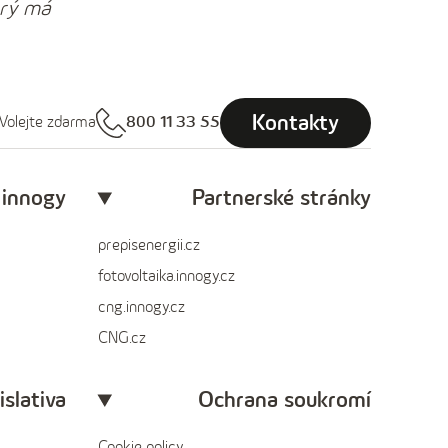
erý má
Kontakty
Volejte zdarma
800 11 33 55
 innogy
Partnerské stránky
prepisenergii.cz
fotovoltaika.innogy.cz
cng.innogy.cz
CNG.cz
islativa
Ochrana soukromí
Cookie policy