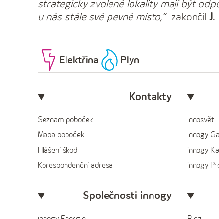
strategicky zvolené lokality mají být od
u nás stále své pevné místo,“
zakončil
J
Elektřina
Plyn
Kontakty
Seznam poboček
innosvět
Mapa poboček
innogy G
Hlášení škod
innogy Ka
Korespondenční adresa
innogy P
Společnosti innogy
innogy Energie
Blog