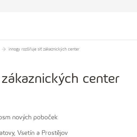
innogy rozšiřuje síť zákaznických center
ť zákaznických center
ž osm nových poboček
tovy, Vsetín a Prostějov