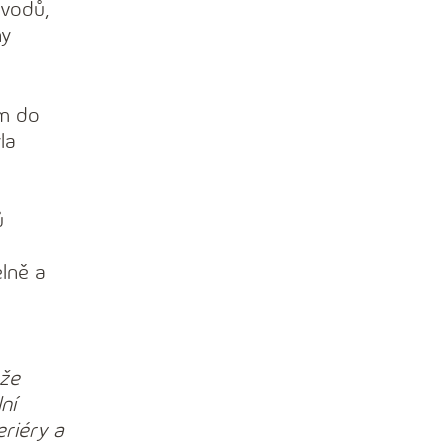
ůvodů,
ny
ům do
la
ů
lně a
 že
ní
riéry a