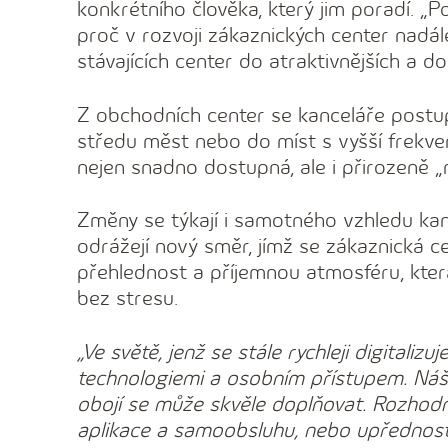
konkrétního člověka, který jim poradí. „P
proč v rozvoji zákaznických center nadál
stávajících center do atraktivnějších a do
Z obchodních center se kanceláře postu
středu měst nebo do míst s vyšší frekve
nejen snadno dostupná, ale i přirozeně „n
Změny se týkají i samotného vzhledu kanc
odrážejí nový směr, jímž se zákaznická ce
přehlednost a příjemnou atmosféru, kter
bez stresu.
„Ve světě, jenž se stále rychleji digitali
technologiemi a osobním přístupem. Náš 
obojí se může skvěle doplňovat. Rozhodně
aplikace a samoobsluhu, nebo upřednostň