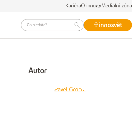
Kariéra
O innogy
Mediální zóna
vyhledávací
innosvět
dotaz
Autor