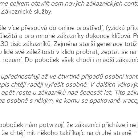
me celkem otevřít osm nových zákaznických cent
y Zákaznické služby.
le více přesouvá do online prostředí, fyzická pří
ležitá a pro mnohé zákazníky dokonce klíčová. 
30 tisíc zákazníků. Zejména starší generace totiž
lidé své záležitosti v klidu probrat, zeptat se na
 rozumí. Do poboček však chodí i mladší zákazníc
t upřednostňují až ve čtvrtině případů osobní kont
epis chtějí raději vyřešit osobně. V dalších věkový
 opět roste u zákazníků nad šedesát let. Tito záka
taz osobně s někým, ke komu se opakovaně vracej
poboček nám potvrzují, že zákazníci přicházejí ne
 že chtějí mít někoho takříkajíc na druhé straně –