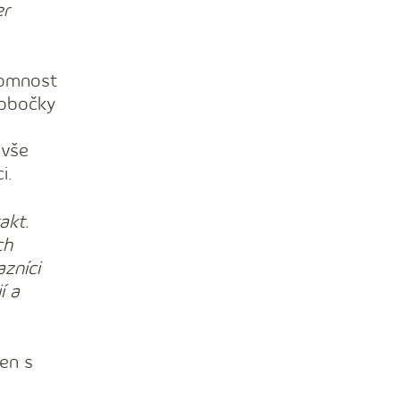
er
tomnost
Pobočky
 vše
i.
akt.
ch
zníci
í a
jen s