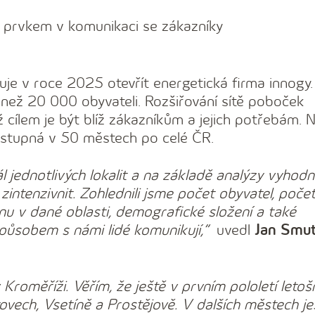
 prvkem v komunikaci se zákazníky
je v roce 2025 otevřít energetická firma innogy.
než 20 000 obyvateli. Rozšiřování sítě poboček
mž cílem je být blíž zákazníkům a jejich potřebám. 
ostupná v 50 městech po celé ČR.
jednotlivých lokalit a na základě analýzy vyhodnot
intenzivnit. Zohlednili jsme počet obyvatel, poče
nu v dané oblasti, demografické složení a také
způsobem s námi lidé komunikují,“
uvedl
Jan Smu
roměříži. Věřím, že ještě v prvním pololetí letoš
vech, Vsetíně a Prostějově. V dalších městech je