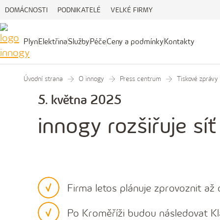
DOMÁCNOSTI
PODNIKATELÉ
VELKÉ FIRMY
Plyn
Elektřina
Služby
Péče
Ceny a podmínky
Kontakty
Plyn
Elektřina
Služby
Péče
Ceny
Kontakty
a
podmínky
Úvodní strana
O innogy
Press centrum
Tiskové zprávy
5. května 2025
innogy rozšiřuje sí
Firma letos plánuje zprovoznit a
Po Kroměříži budou následovat Kla