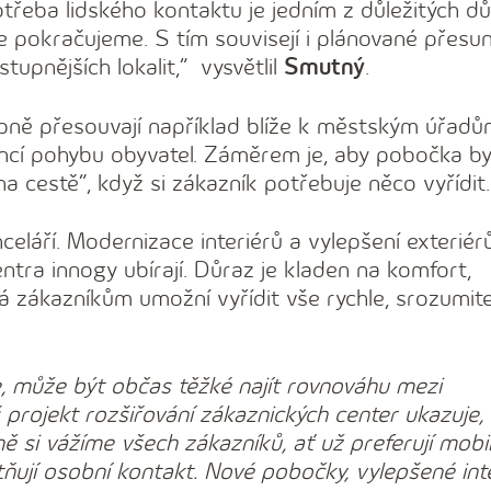
otřeba lidského kontaktu je jedním z důležitých d
e pokračujeme. S tím souvisejí i plánované přesu
stupnějších lokalit,“ vysvětlil
Smutný
.
pně přesouvají například blíže k městským úřad
ncí pohybu obyvatel. Záměrem je, aby pobočka by
a cestě“, když si zákazník potřebuje něco vyřídit.
eláří. Modernizace interiérů a vylepšení exteriér
ntra innogy ubírají. Důraz je kladen na komfort,
á zákazníkům umožní vyřídit vše rychle, srozumite
zuje, může být občas těžké najít rovnováhu mezi
projekt rozšiřování zákaznických center ukazuje,
 si vážíme všech zákazníků, ať už preferují mobil
ují osobní kontakt. Nové pobočky, vylepšené inte