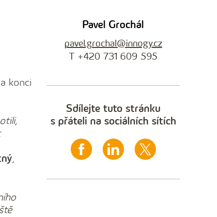
Pavel Grochál
pavel.grochal@innogy.cz
T +420 731 609 595
Na konci
Sdílejte tuto stránku
ili,
s přáteli na sociálních sítích
t
tný
,
ního
ště