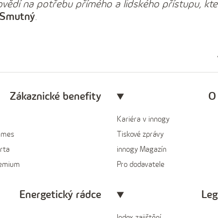
povědí na potřebu přímého a lidského přístupu, kt
. Smutný
.
Zákaznické benefity
O
Kariéra v innogy
ames
Tiskové zprávy
rta
innogy Magazín
remium
Pro dodavatele
Energetický rádce
Leg
Index zajištění