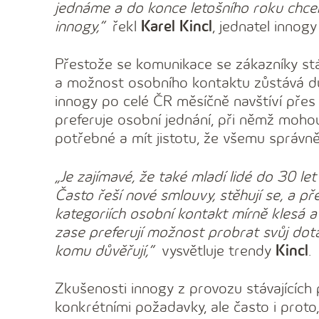
jednáme a do konce letošního roku chce
innogy,“
řekl
Karel Kincl
, jednatel innog
Přestože se komunikace se zákazníky stá
a možnost osobního kontaktu zůstává dů
innogy po celé ČR měsíčně navštíví přes 
preferuje osobní jednání, při němž mohou 
potřebné a mít jistotu, že všemu správně
„Je zajímavé, že také mladí lidé do 30 le
Často řeší nové smlouvy, stěhují se, a př
kategoriích osobní kontakt mírně klesá a
zase preferují možnost probrat svůj do
komu důvěřují,“
vysvětluje trendy
Kincl
.
Zkušenosti innogy z provozu stávajících 
konkrétními požadavky, ale často i proto,