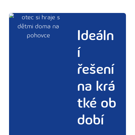
Ideáln
í
řešení
na krá
tké ob
dobí