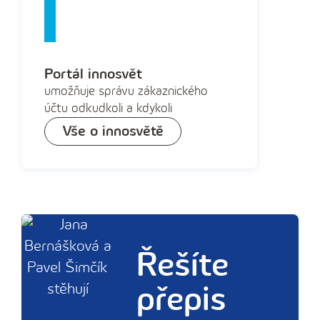
Portál innosvět
umožňuje správu zákaznického
účtu odkudkoli a kdykoli
Vše o innosvětě
Řešíte
přepis