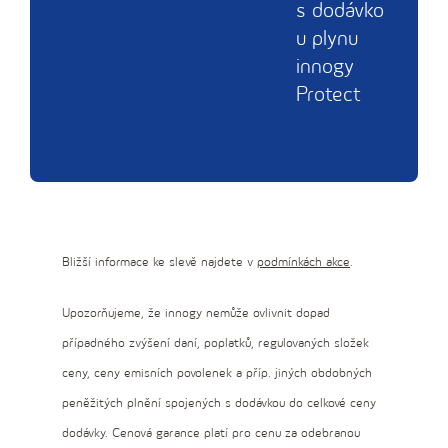
s dodávko
u plynu
innogy
Protect
Bližší informace ke slevě najdete v
podmínkách akce
.
Upozorňujeme, že innogy nemůže ovlivnit dopad
případného zvýšení daní, poplatků, regulovaných složek
ceny, ceny emisních povolenek a příp. jiných obdobných
peněžitých plnění spojených s dodávkou do celkové ceny
dodávky. Cenová garance platí pro cenu za odebranou