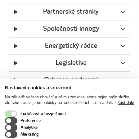
Partnerské stránky
Společnosti innogy
Energetický rádce
Legislativa
Ochrana soukromí
Nastavení cookies a soukromí
messenger
facebook
x
instagram
youtube
Linkedin
Whatsap
Na základě vašeho chování a zájmu zdokonalujeme nejen naše služby,
innogy
ale také upravujeme nabídky na webech třetích stran a další formy
Číst dále
innogy Premium
komunikace s vámi. Níže prosím zvolte vámi preferovanou variantu
souhlasu. Svoje nastavení můžete kdykoliv změnit v zápatí stránky v
Funkčnost a bezpečnost
„Nastavení soukromí". Více informací o tom, jak se soubory cookies a
Preference
osobními údaji pracujeme, včetně možností uplatnění vašich práv,
Nahoru
Analytika
naleznete na webové stránce v sekci
Cookie Policy
.
Marketing