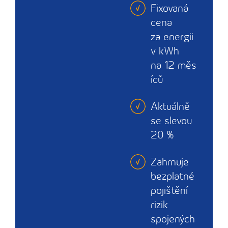
Fixovaná
cena
za energii
v kWh
na 12 měs
íců
Aktuálně
se slevou
20 %
Zahrnuje
bezplatné
pojištění
rizik
spojených