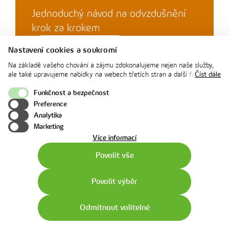
Jednoduchý návod na odvzdušnění
krok za krokem
Chci vědět více
Nastavení cookies a soukromí
Na základě vašeho chování a zájmu zdokonalujeme nejen naše služby,
ale také upravujeme nabídky na webech třetích stran a další formy
Číst dále
komunikace s vámi. Níže prosím zvolte vámi preferovanou variantu
souhlasu. Svoje nastavení můžete kdykoliv změnit v zápatí stránky v
Funkčnost a bezpečnost
„Nastavení soukromí". Více informací o tom, jak se soubory cookies a
Preference
osobními údaji pracujeme, včetně možností uplatnění vašich práv,
Analytika
naleznete na webové stránce v sekci
Cookie Policy
.
Výměna kotle
Marketing
o
Více informací
použití
Povolit vše
cookies
Jak poznat, že starý kotel už nestačí?
Povolit výběr
Chci vědět více
Zavolat
Video
Online
Odmítnout volitelné
chat
chat