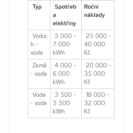
Typ
Spotřeb
Roční
a
náklady
elektřiny
Vzduc
5 000 -
25 000 -
h -
7 000
40 000
voda
kWh
Kč
Země
4 000 -
20 000 -
- voda
6 000
35 000
kWh
Kč
Voda
3 500 -
18 000 -
- voda
5 500
32 000
kWh
Kč