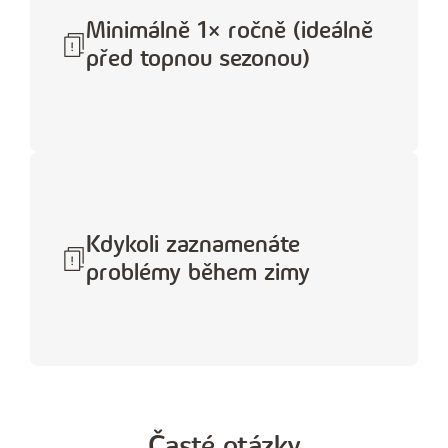
Minimálně 1× ročně (ideálně
před topnou sezonou)
Kdykoli zaznamenáte
problémy během zimy
Časté otázky