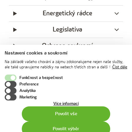
Energetický rádce
Legislativa
Ochrana soukromí
Nastavení cookies a soukromí
messenger
facebook
x
instagram
youtube
Linkedin
Whatsap
Na základě vašeho chování a zájmu zdokonalujeme nejen naše služby,
innogy
ale také upravujeme nabídky na webech třetích stran a další formy
Číst dále
innogy Premium
komunikace s vámi. Níže prosím zvolte vámi preferovanou variantu
souhlasu. Svoje nastavení můžete kdykoliv změnit v zápatí stránky v
Funkčnost a bezpečnost
„Nastavení soukromí". Více informací o tom, jak se soubory cookies a
Preference
osobními údaji pracujeme, včetně možností uplatnění vašich práv,
Nahoru
Analytika
naleznete na webové stránce v sekci
Cookie Policy
.
Marketing
o
Více informací
použití
Povolit vše
cookies
Povolit výběr