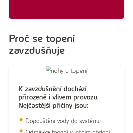
Proč se topení
zavzdušňuje
K zavzdušnění dochází
přirozeně i vlivem provozu.
Nejčastější příčiny jsou:
Dopouštění vody do systému
Odstávka topení v letním období