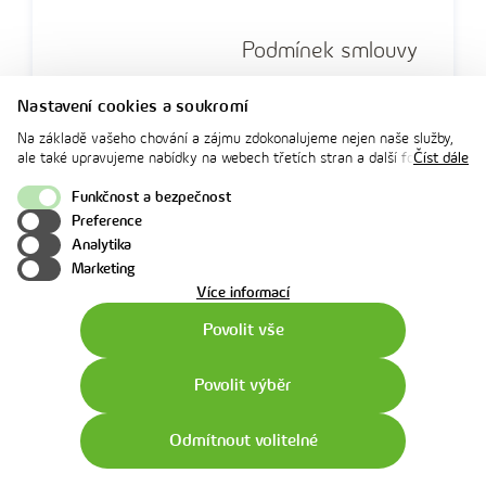
Podmínek smlouvy
Nastavení cookies a soukromí
Na základě vašeho chování a zájmu zdokonalujeme nejen naše služby,
ale také upravujeme nabídky na webech třetích stran a další formy
Číst dále
komunikace s vámi. Níže prosím zvolte vámi preferovanou variantu
souhlasu. Svoje nastavení můžete kdykoliv změnit v zápatí stránky v
Funkčnost a bezpečnost
Doplňkových
„Nastavení soukromí". Více informací o tom, jak se soubory cookies a
Preference
osobními údaji pracujeme, včetně možností uplatnění vašich práv,
služeb
Analytika
naleznete na webové stránce v sekci
Cookie Policy
.
Marketing
o
Více informací
použití
Povolit vše
cookies
Pokud nejste
Povolit výběr
spokojeni, můžete
dodavatele
Zavolat
Video
Online
Messen
Odmítnout volitelné
změnit podle vaší
chat
chat