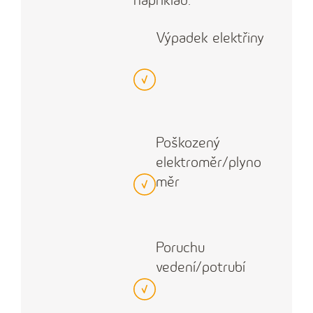
například:
Výpadek elektřiny
Poškozený
elektroměr/plyno
měr
Poruchu
vedení/potrubí