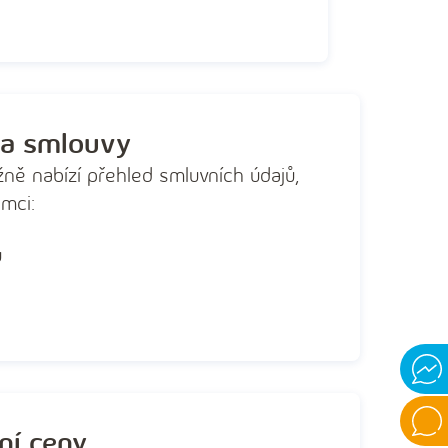
va smlouvy
ně nabízí přehled smluvních údajů,
ámci:
u
Mess
Onlin
ní ceny
chat