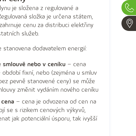
Vide
lynu je složena z regulované a
chat
Regulovaná složka je určena státem,
Zavol
, zahrnuje cenu za distribuci elektřiny
tatních služeb.
e stanovena dodavatelem energií:
 smlouvě nebo v ceníku
– cena
é období fixní, nebo (zejména u smluv
 bez pevně stanovené ceny) se může
mlouvy změnit vydáním nového ceníku
 cena
– cena je odvozena od cen na
ojí se s rizikem cenových výkyvů,
at jak potenciální úsporu, tak ivyšší