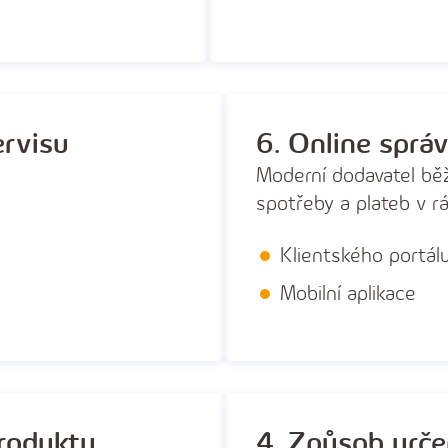
ervisu
6. Online sprá
Moderní dodavatel běž
spotřeby a plateb v r
Klientského portál
Mobilní aplikace
roduktu
4. Způsob urče