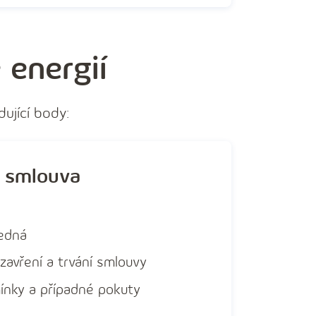
 energií
ující body:
í smlouva
ledná
zavření a trvání smlouvy
ínky a případné pokuty