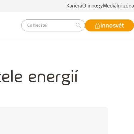
Kariéra
O innogy
Mediální zóna
vyhledávací
innosvět
dotaz
le energií