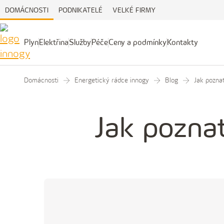
DOMÁCNOSTI
PODNIKATELÉ
VELKÉ FIRMY
Plyn
Elektřina
Služby
Péče
Ceny a podmínky
Kontakty
Plyn
Elektřina
Služby
Péče
Ceny
Kontakty
a
podmínky
Domácnosti
Energetický rádce innogy
Blog
Jak pozna
Jak pozna