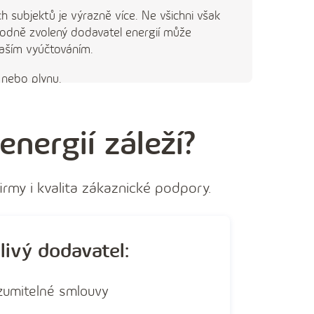
h subjektů je výrazně více. Ne všichni však
vhodně zvolený dodavatel energií může
 vaším vyúčtováním.
 nebo plynu.
nergií záleží?
firmy i kvalita zákaznické podpory.
livý dodavatel:
zumitelné smlouvy