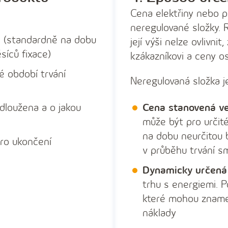
Cena elektřiny nebo p
neregulované složky. 
a (standardně na dobu
její výši nelze ovlivnit
síců fixace)
kzákazníkovi a ceny os
é období trvání
Neregulovaná složka j
dloužena a o jakou
Cena stanovená ve
může být pro určit
na dobu neurčitou
pro ukončení
v průběhu trvání s
Dynamicky určená
trhu s energiemi. P
které mohou znamen
náklady