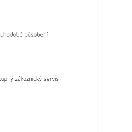
louhodobé působení
tupný zákaznický servis