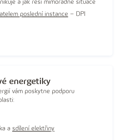
nikuje a jak řeší mimořádné situace
atelem poslední instance
– DPI
vé energetiky
ergií vám poskytne podporu
lasti:
ika a
sdílení elektřiny