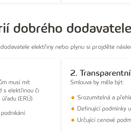
érií dobrého dodavatele
 dodavatele elektřiny nebo plynu si projděte násled
2. Transparentn
kům musí mít
Smlouva by měla být:
 s elektřinou či
Srozumitelná a přeh
 úřadu (ERÚ).
Definující podmínky u
 podnikání:
Určující cenové podm