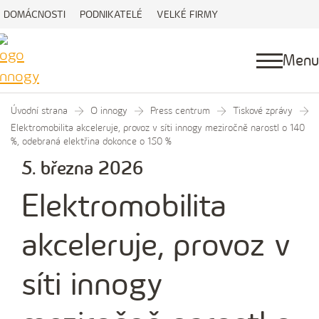
DOMÁCNOSTI
PODNIKATELÉ
VELKÉ FIRMY
Menu
Úvodní strana
O innogy
Press centrum
Tiskové zprávy
Elektromobilita akceleruje, provoz v síti innogy meziročně narostl o 140
%, odebraná elektřina dokonce o 150 %
5. března 2026
Elektromobilita
akceleruje, provoz v
síti innogy