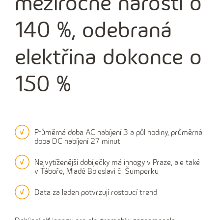
meziročně narostl o
140 %, odebraná
elektřina dokonce o
150 %
Průměrná doba AC nabíjení 3 a půl hodiny, průměrná
doba DC nabíjení 27 minut
Nejvytíženější dobíječky má innogy v Praze, ale také
v Táboře, Mladé Boleslavi či Šumperku
Data za leden potvrzují rostoucí trend