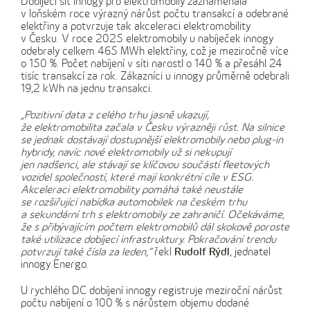
Dobíjecí síť innogy pro elektromobily zaznamenala
v loňském roce výrazný nárůst počtu transakcí a odebrané
elektřiny a potvrzuje tak akceleraci elektromobility
v Česku. V roce 2025 elektromobily u nabíječek innogy
odebraly celkem 465 MWh elektřiny, což je meziročně více
o 150 %. Počet nabíjení v síti narostl o 140 % a přesáhl 24
tisíc transakcí za rok. Zákazníci u innogy průměrně odebrali
19,2 kWh na jednu transakci.
„Pozitivní data z celého trhu jasně ukazují,
že elektromobilita začala v Česku výrazněji růst. Na silnice
se jednak dostávají dostupnější elektromobily nebo plug-in
hybridy, navíc nové elektromobily už si nekupují
jen nadšenci, ale stávají se klíčovou součástí fleetových
vozidel společností, které mají konkrétní cíle v ESG.
Akceleraci elektromobility pomáhá také neustále
se rozšiřující nabídka automobilek na českém trhu
a sekundární trh s elektromobily ze zahraničí. Očekáváme,
že s přibývajícím počtem elektromobilů dál skokově poroste
také utilizace dobíjecí infrastruktury. Pokračování trendu
potvrzují také čísla za leden,“
řekl
Rudolf Rýdl
, jednatel
innogy Energo.
U rychlého DC dobíjení innogy registruje meziroční nárůst
počtu nabíjení o 100 % s nárůstem objemu dodané