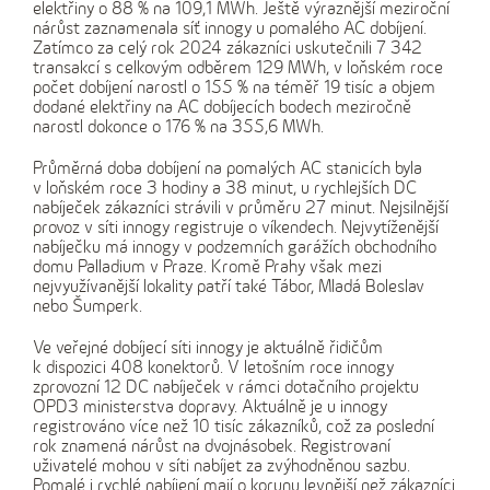
elektřiny o 88 % na 109,1 MWh. Ještě výraznější meziroční
nárůst zaznamenala síť innogy u pomalého AC dobíjení.
Zatímco za celý rok 2024 zákazníci uskutečnili 7 342
transakcí s celkovým odběrem 129 MWh, v loňském roce
počet dobíjení narostl o 155 % na téměř 19 tisíc a objem
dodané elektřiny na AC dobíjecích bodech meziročně
narostl dokonce o 176 % na 355,6 MWh.
Průměrná doba dobíjení na pomalých AC stanicích byla
v loňském roce 3 hodiny a 38 minut, u rychlejších DC
nabíječek zákazníci strávili v průměru 27 minut. Nejsilnější
provoz v síti innogy registruje o víkendech. Nejvytíženější
nabíječku má innogy v podzemních garážích obchodního
domu Palladium v Praze. Kromě Prahy však mezi
nejvyužívanější lokality patří také Tábor, Mladá Boleslav
nebo Šumperk.
Ve veřejné dobíjecí síti innogy je aktuálně řidičům
k dispozici 408 konektorů. V letošním roce innogy
zprovozní 12 DC nabíječek v rámci dotačního projektu
OPD3 ministerstva dopravy. Aktuálně je u innogy
registrováno více než 10 tisíc zákazníků, což za poslední
rok znamená nárůst na dvojnásobek. Registrovaní
uživatelé mohou v síti nabíjet za zvýhodněnou sazbu.
Pomalé i rychlé nabíjení mají o korunu levnější než zákazníci