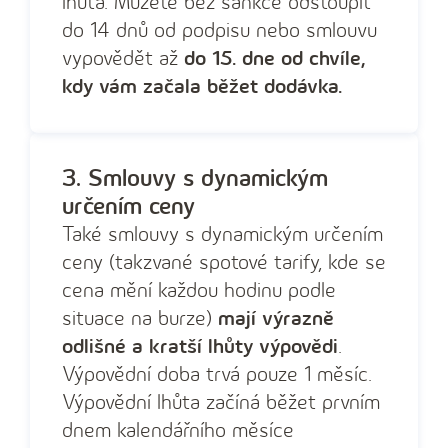
lhůta. Můžete bez sankce odstoupit
do 14 dnů od podpisu nebo smlouvu
vypovědět až
do 15. dne od chvíle,
kdy vám začala běžet dodávka.
3. Smlouvy s dynamickým
určením ceny
Také smlouvy s dynamickým určením
ceny (takzvané spotové tarify, kde se
cena mění každou hodinu podle
situace na burze)
mají výrazně
odlišné a kratší lhůty výpovědi
.
Výpovědní doba trvá pouze 1 měsíc.
Výpovědní lhůta začíná běžet prvním
dnem kalendářního měsíce