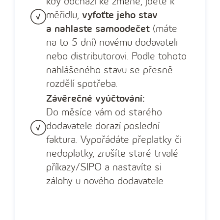
kdy dochází ke změně, jděte k
měřidlu,
vyfoťte jeho stav
a nahlaste samoodečet
(máte
na to 5 dní) novému dodavateli
nebo distributorovi. Podle tohoto
nahlášeného stavu se přesně
rozdělí spotřeba.
Závěrečné vyúčtování:
Do měsíce vám od starého
dodavatele dorazí poslední
faktura. Vypořádáte přeplatky či
nedoplatky, zrušíte staré trvalé
příkazy/SIPO a nastavíte si
zálohy u nového dodavatele