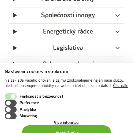
Společnosti innogy
Energetický rádce
Legislativa
Ochrana soukromí
Nastavení cookies a soukromí
messenger
facebook
x
instagram
youtube
Linkedin
Whatsap
Na základě vašeho chování a zájmu zdokonalujeme nejen naše služby,
innogy
ale také upravujeme nabídky na webech třetích stran a další formy
Číst dále
innogy Premium
komunikace s vámi. Níže prosím zvolte vámi preferovanou variantu
souhlasu. Svoje nastavení můžete kdykoliv změnit v zápatí stránky v
Funkčnost a bezpečnost
„Nastavení soukromí". Více informací o tom, jak se soubory cookies a
Preference
osobními údaji pracujeme, včetně možností uplatnění vašich práv,
Nahoru
Analytika
naleznete na webové stránce v sekci
Cookie Policy
.
Marketing
o
Více informací
použití
Povolit vše